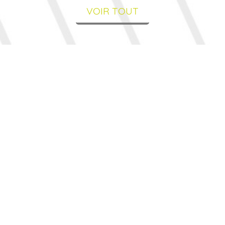
VOIR TOUT
Nos spécialités
La Pharmacie Principale située à Sees est spécialisée
dans de nombreux domaines et notre équipe est à
votre disposition pour vous accompagner et vous
orienter vers la solution la plus adaptée à votre besoin.
N’hésitez pas à solliciter l’expertise de notre équipe
pharmaceutique pour bénéficier de services
complémentaires qui contribuent à votre bien-être.
Nous sommes là pour vous accompagner à chaque