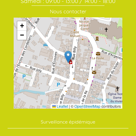
Samedi : 09:00 - 13:00 / 14:00 - 18:00
Nous contacter
+
−
Leaflet
|
©
OpenStreetMap
contributors
Surveillance épidémique